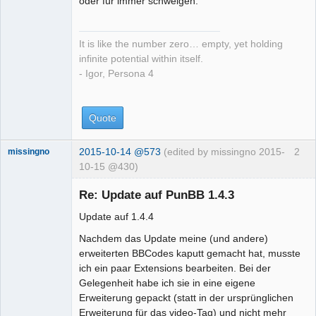
oder für immer schweigen.
missing
number
It is like the number zero… empty, yet holding
Offline
infinite potential within itself.
- Igor, Persona 4
Quote
2015-10-14 @573
(edited by missingno 2015-
2
missingno
10-15 @430)
Re: Update auf PunBB 1.4.3
Update auf 1.4.4
Nachdem das Update meine (und andere)
erweiterten BBCodes kaputt gemacht hat, musste
missing
ich ein paar Extensions bearbeiten. Bei der
number
Gelegenheit habe ich sie in eine eigene
Offline
Erweiterung gepackt (statt in der ursprünglichen
Erweiterung für das video-Tag) und nicht mehr