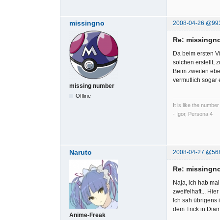
missingno
2008-04-26 @99
Re: missingno
Da beim ersten Vi
solchen erstellt,
Beim zweiten ebe
vermutlich sogar 
missing number
Offline
It is like the number
- Igor, Persona 4
Naruto
2008-04-27 @56
Re: missingno
Naja, ich hab mal
zweifelhaft... Hi
Ich sah übrigens
dem Trick in Diam
Anime-Freak