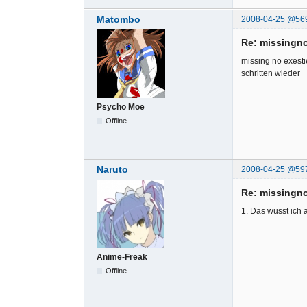
Matombo
2008-04-25 @56
Re: missingno
missing no exesti
schritten wieder
Psycho Moe
Offline
Naruto
2008-04-25 @59
Re: missingno
1. Das wusst ich 
Anime-Freak
Offline