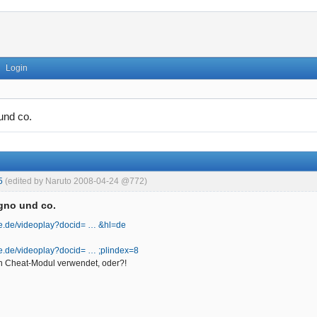
Login
und co.
5
(edited by Naruto 2008-04-24 @772)
gno und co.
gle.de/videoplay?docid= … &hl=de
le.de/videoplay?docid= … ;plindex=8
n Cheat-Modul verwendet, oder?!