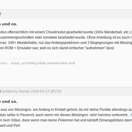
3
 und co.
deo offensichtlich mit einem Cheatmodul gearbeitet wurde (160x Meisterball, etc.) i
 zusammengeschnitten oder sonstwie bearbeitet wurde. Ohne Anleitung ist es auch ni
nso: 100+ Meisterbälle, nur das Anfangspokémon und 3 Begegnungen mit Missing
ein ROM + Emulator war, weil es sich damit einfacher "aufnehmen" lässt.
 zero… empty, yet holding infinite potential within itself.
8
(edited by Naruto 2008-04-27 @576)
 und co.
 was von Missingno. am Anfang in Kristall gehört, da mir deine Punkte allerdings a
er das selbe in Feuerrot, auch wenn mir dieses Missingno. sehr harmlos vorkommt...
 in nem Video, dass wenn man keine Pokemon hat und kämpft (Smaragd)dass dann ei
ant und Perl.