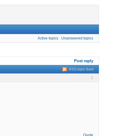
Active topics
Unanswered topics
Post reply
RSS topic feed
1
Quote