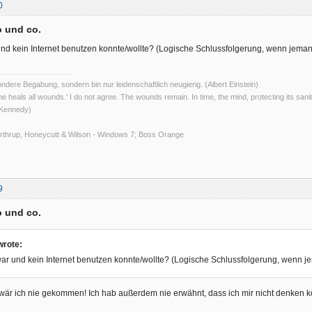
0
 und co.
nd kein Internet benutzen konnte/wollte? (Logische Schlussfolgerung, wenn jeman
ndere Begabung, sondern bin nur leidenschaftlich neugierig. (Albert Einstein)
ime heals all wounds.' I do not agree. The wounds remain. In time, the mind, protecting its sani
 Kennedy)
Northrup, Honeycutt & Wilson - Windows 7; Boss Orange
9
 und co.
wrote:
ar und kein Internet benutzen konnte/wollte? (Logische Schlussfolgerung, wenn j
wär ich nie gekommen! Ich hab außerdem nie erwähnt, dass ich mir nicht denken k