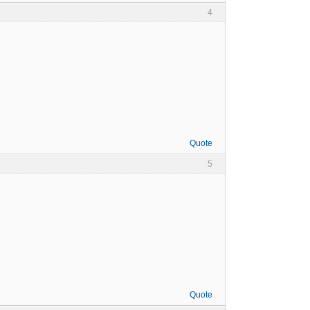
4
Quote
5
Quote