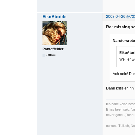
EikoAtoride
2008-04-26 @73
Re: missingno
Naruto wrote
Pantoffeltier
EikoAtor
Offline
Weil er w
Ach nein! Dar
Dann kritisier ihn
Ich habe keine beso
It has been said, 't
never gone. (Rose
current: Tulloch, 