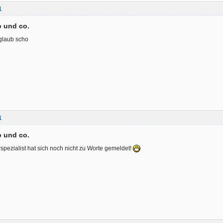
1
 und co.
 glaub scho
1
 und co.
spezialist hat sich noch nicht zu Worte gemeldet!