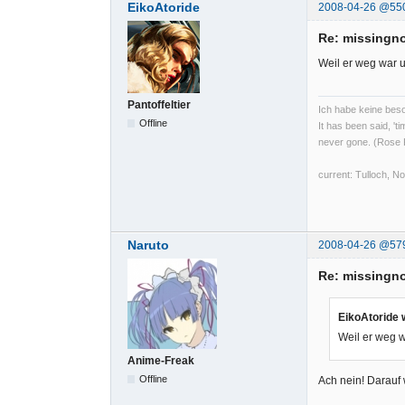
EikoAtoride
2008-04-26 @55
Re: missingno
Weil er weg war u
Pantoffeltier
Ich habe keine beso
Offline
It has been said, 't
never gone. (Rose
current: Tulloch, 
Naruto
2008-04-26 @57
Re: missingno
EikoAtoride 
Weil er weg w
Anime-Freak
Offline
Ach nein! Darauf 