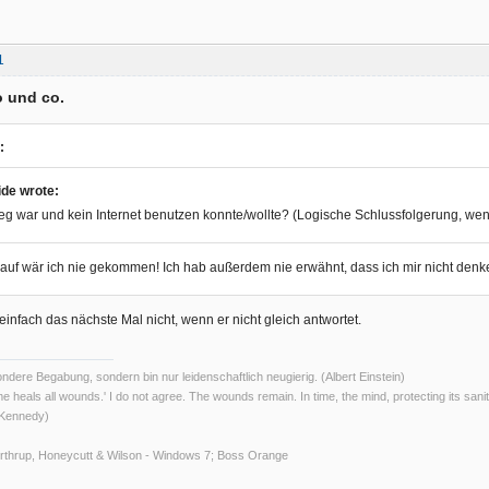
1
 und co.
:
ide wrote:
eg war und kein Internet benutzen konnte/wollte? (Logische Schlussfolgerung, we
auf wär ich nie gekommen! Ich hab außerdem nie erwähnt, dass ich mir nicht denk
 einfach das nächste Mal nicht, wenn er nicht gleich antwortet.
ndere Begabung, sondern bin nur leidenschaftlich neugierig. (Albert Einstein)
ime heals all wounds.' I do not agree. The wounds remain. In time, the mind, protecting its sani
 Kennedy)
Northrup, Honeycutt & Wilson - Windows 7; Boss Orange