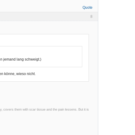
Quote
8
nn jemand lang schweigt.)
en könne, wieso nicht.
ty, covers them with scar tissue and the pain lessens. But it is