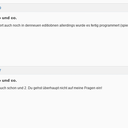
9
 und co.
ert auch noch in denneuen editiobnen allerdings wurde es fertig programmert (spiel
7
 und co.
auch schon und 2. Du gehst überhaupt nicht auf meine Fragen ein!