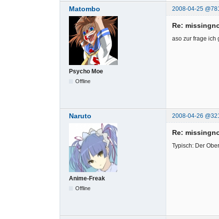
Matombo
2008-04-25 @78
Re: missingno
aso zur frage ich
Psycho Moe
Offline
Naruto
2008-04-26 @32
Re: missingno
Typisch: Der Ober
Anime-Freak
Offline