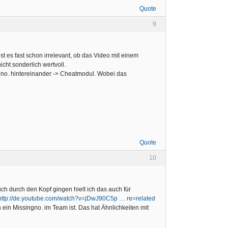
Quote
9
st es fast schon irrelevant, ob das Video mit einem
cht sonderlich wertvoll.
no. hintereinander -> Cheatmodul. Wobei das
Quote
10
uch durch den Kopf gingen hielt ich das auch für
http://de.youtube.com/watch?v=jDwJ90C5p … re=related
n Missingno. im Team ist. Das hat Ähnlichkeiten mit