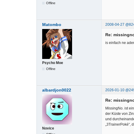
Offline
Matombo
2008-04-27 @82
Re: missingno
is einfach ne ad
Psycho Moe
Offline
albardjon0022
2026-01-10 @24
Re: missingno
MissingNo. ist ei
der Küste von Zin
und durcheinander
„3TrainerPoké“, d
Novice