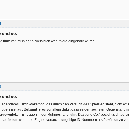
4
 und co.
ere fürm von missingno. weis nich warum die eingebaut wurde
9
 und co.
n legendäres Glitch-Pokémon, das durch den Versuch des Spiels entsteht, nicht exi
noberinsel auf. Bekannt ist es vor allem dafür, dass es den sechsten Gegenstand im 
gewürfelten Einträgen in der Ruhmeshalle führt. Das „und Co.“ bezieht sich auf 
ie auftreten, wenn die Engine versucht, ungültige ID-Nummern als Pokémon zu ver