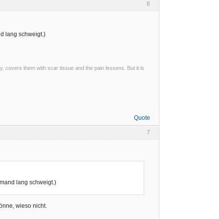
6
d lang schweigt.)
ty, covers them with scar tissue and the pain lessens. But it is
Quote
7
emand lang schweigt.)
önne, wieso nicht.