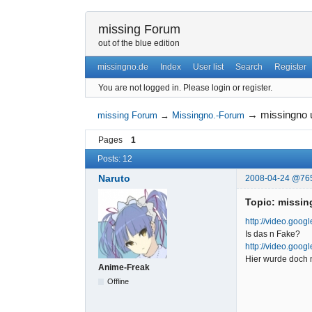
missing Forum
out of the blue edition
missingno.de
Index
User list
Search
Register
You are not logged in.
Please login or register.
→
missingno 
missing Forum
→
Missingno.-Forum
Pages
1
Posts: 12
Naruto
2008-04-24 @76
Topic: missin
http://video.goo
Is das n Fake?
http://video.goog
Hier wurde doch 
Anime-Freak
Offline