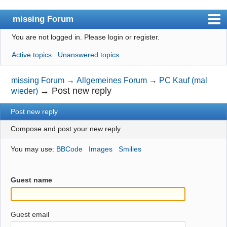
missing Forum
You are not logged in.
Please login or register.
missingno.de
Active topics
Unanswered topics
Index
User list
missing Forum
→
Allgemeines Forum
→
PC Kauf (mal
→
Post new reply
wieder)
Search
Post new reply
Register
Compose and post your new reply
Login
You may use:
BBCode
Images
Smilies
Guest name
Guest email