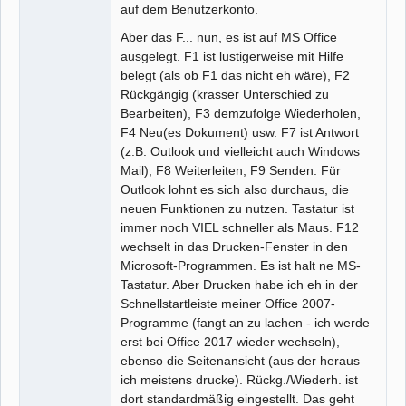
auf dem Benutzerkonto.
Aber das F... nun, es ist auf MS Office
ausgelegt. F1 ist lustigerweise mit Hilfe
belegt (als ob F1 das nicht eh wäre), F2
Rückgängig (krasser Unterschied zu
Bearbeiten), F3 demzufolge Wiederholen,
F4 Neu(es Dokument) usw. F7 ist Antwort
(z.B. Outlook und vielleicht auch Windows
Mail), F8 Weiterleiten, F9 Senden. Für
Outlook lohnt es sich also durchaus, die
neuen Funktionen zu nutzen. Tastatur ist
immer noch VIEL schneller als Maus. F12
wechselt in das Drucken-Fenster in den
Microsoft-Programmen. Es ist halt ne MS-
Tastatur. Aber Drucken habe ich eh in der
Schnellstartleiste meiner Office 2007-
Programme (fangt an zu lachen - ich werde
erst bei Office 2017 wieder wechseln),
ebenso die Seitenansicht (aus der heraus
ich meistens drucke). Rückg./Wiederh. ist
dort standardmäßig eingestellt. Das geht