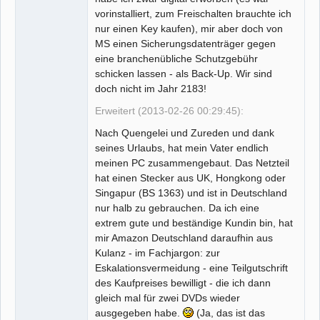
vorinstalliert, zum Freischalten brauchte ich
nur einen Key kaufen), mir aber doch von
MS einen Sicherungsdatenträger gegen
eine branchenübliche Schutzgebühr
schicken lassen - als Back-Up. Wir sind
doch nicht im Jahr 2183!
Erweitert (2013-02-26 00:29:45):
Nach Quengelei und Zureden und dank
seines Urlaubs, hat mein Vater endlich
meinen PC zusammengebaut. Das Netzteil
hat einen Stecker aus UK, Hongkong oder
Singapur (BS 1363) und ist in Deutschland
nur halb zu gebrauchen. Da ich eine
extrem gute und beständige Kundin bin, hat
mir Amazon Deutschland daraufhin aus
Kulanz - im Fachjargon: zur
Eskalationsvermeidung - eine Teilgutschrift
des Kaufpreises bewilligt - die ich dann
gleich mal für zwei DVDs wieder
ausgegeben habe.
(Ja, das ist das