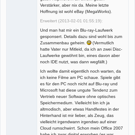
Verstärker, aber nix da. Meine letzte
Hoffnung ist wohl eBay (MegaWorks).
Erweitert (2013-02-01 01:55:19):
Und man hat mir ein Blu-ray-Laufwerk
gesponsert. Details dazu sind wohl bis zum
Zusammenbau geheim.
(Vermutlich
hatte Vater nur Mitleid, da ich an zwei Disc-
Laufwerke gewöhnt bin, eines davon aber
noch IDE nutzt, was dann wegfällt.)
Ich wollte damit eigentlich noch warten, da
ich keine Filme am PC schaue. Spiele gibt
es für den PC noch nicht auf Blu-ray und
Microsoft hat diese ungute Tendenz zum
Vertrieb neuer Software ohne optisches
Speichermedium. Vielleicht bin ich ja
altmodisch, aber etwas Handfestes in der
Hinterhand ist mir lieber, als Zeug, das
vielleicht irgendwann irgendwo auf einer
Cloud rumschwirrt. Schon mein Office 2007
habe ich zwar digital erworben (es war