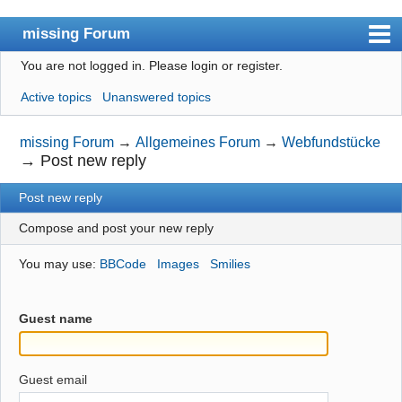
missing Forum
You are not logged in.
Please login or register.
missingno.de
Active topics
Unanswered topics
Index
User list
missing Forum
→
Allgemeines Forum
→
Webfundstücke
→
Post new reply
Search
Post new reply
Register
Compose and post your new reply
Login
You may use:
BBCode
Images
Smilies
Guest name
Guest email