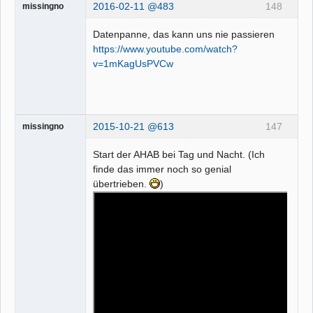
2016-02-11 @483
148
missingno
Datenpanne, das kann uns nie passieren
https://www.youtube.com/watch?
v=1mKagUsPVCw
2015-10-21 @613
147
missingno
Start der AHAB bei Tag und Nacht. (Ich
finde das immer noch so genial
übertrieben.
)