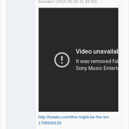
Erweitert (2015-06-04 11:49:43):
http://kotaku.com/this-might-be-the-lon …
1708939139