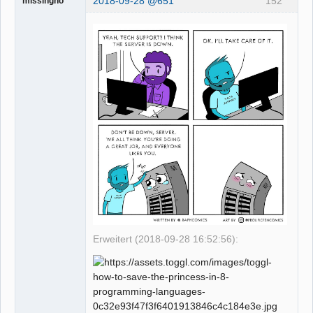
2018-09-28 @651
152
missingno
Erweitert (2018-09-28 16:52:56):