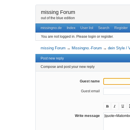
missing Forum
out of the blue edition
missingno.de
Index
User list
Search
Register
You are not logged in.
Please login or register.
missing Forum
→
Missingno.-Forum
→
dein Style /
Post new reply
Compose and post your new reply
Guest name
Guest email
Write message