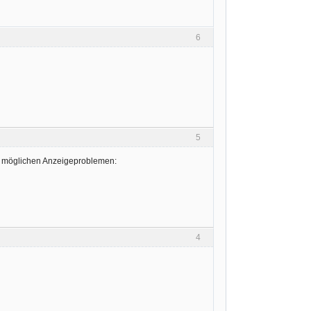
6
5
 wg. möglichen Anzeigeproblemen:
4