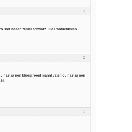
3
noch und lassen zuviel schwarz. Die Rahmenlinien
2
 du hast ja nen bluescreen! mann! vater: du hast ja nen
cht.
1