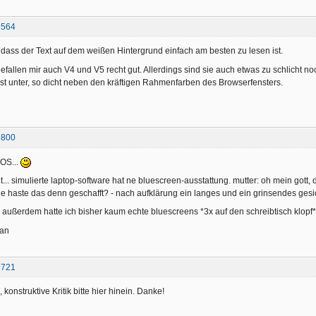
@564
, dass der Text auf dem weißen Hintergrund einfach am besten zu lesen ist.
gefallen mir auch V4 und V5 recht gut. Allerdings sind sie auch etwas zu schlicht 
st unter, so dicht neben den kräftigen Rahmenfarben des Browserfensters.
@800
DOS...
t... simulierte laptop-software hat ne bluescreen-ausstattung. mutter: oh mein gott,
e haste das denn geschafft? - nach aufklärung ein langes und ein grinsendes gesi
 außerdem hatte ich bisher kaum echte bluescreens *3x auf den schreibtisch klopf*
san
@721
konstruktive Kritik bitte hier hinein. Danke!