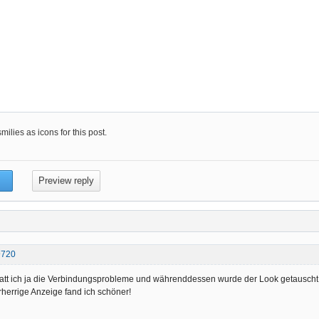
ilies as icons for this post.
@720
att ich ja die Verbindungsprobleme und währenddessen wurde der Look getauscht, s
orherrige Anzeige fand ich schöner!