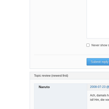
Never show sm
Topic review (newest first)
Naruto
2008-07-23 
Ach, damals h
ist! Hm, die v