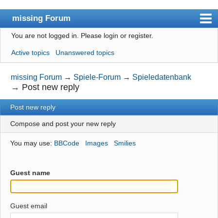
missing Forum
You are not logged in.
Please login or register.
missingno.de
Active topics
Unanswered topics
Index
User list
missing Forum
→
Spiele-Forum
→
Spieledatenbank
→
Post new reply
Search
Post new reply
Register
Compose and post your new reply
Login
You may use:
BBCode
Images
Smilies
Guest name
Guest email