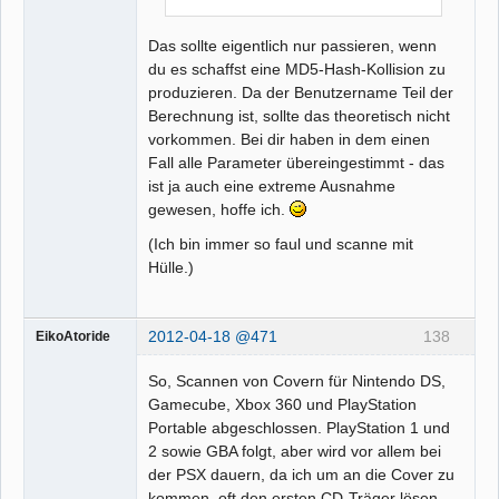
Das sollte eigentlich nur passieren, wenn
du es schaffst eine MD5-Hash-Kollision zu
produzieren. Da der Benutzername Teil der
Berechnung ist, sollte das theoretisch nicht
vorkommen. Bei dir haben in dem einen
Fall alle Parameter übereingestimmt - das
ist ja auch eine extreme Ausnahme
gewesen, hoffe ich.
(Ich bin immer so faul und scanne mit
Hülle.)
2012-04-18 @471
138
EikoAtoride
So, Scannen von Covern für Nintendo DS,
Gamecube, Xbox 360 und PlayStation
Portable abgeschlossen. PlayStation 1 und
2 sowie GBA folgt, aber wird vor allem bei
der PSX dauern, da ich um an die Cover zu
kommen, oft den ersten CD-Träger lösen